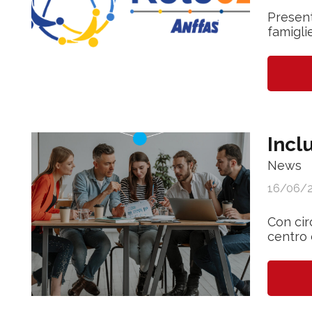
Present
famigli
Incl
News
16/06/
Con cir
centro 