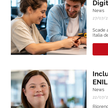
Digi
News
27/07/2
Scade a
Italia d
Incl
ENIL
News
22/07/
Riprend