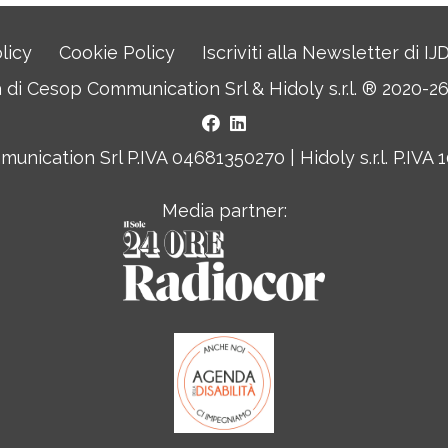
licy
Cookie Policy
Iscriviti alla Newsletter di I
a di
Cesop Communication Srl
&
Hidoly s.r.l. ®
2020-26. 
nication Srl P.IVA 04681350270 | Hidoly s.r.l. P.IVA
Media partner: