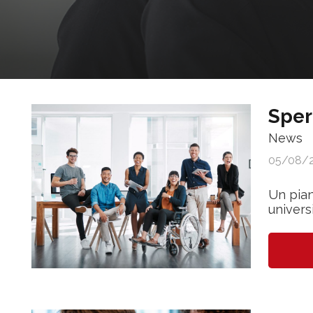
Sper
News
05/08/
Un pian
univers