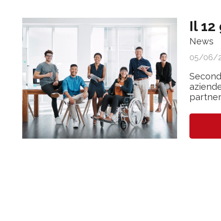
Il 12
News
05/06/
Seconda
aziende
partner