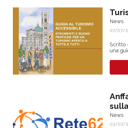
Turi
News
07/07/
Scritto
una gui
Anff
sulla
News
03/07/