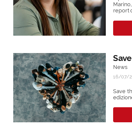
Marino,
report 
Save
News
16/07/
Save th
edizion