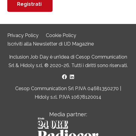
Privacy Policy
Cookie Policy
Iscriviti alla Newsletter di IJD Magazine
Inclusion Job Day è un’idea di
Cesop Communication
Srl
&
Hidoly s.r.l. ®
2020-26. Tutti i diritti sono riservati.
Cesop Communication Srl P.IVA 04681350270 |
Hidoly s.r.l. P.IVA 10678120014
Media partner: