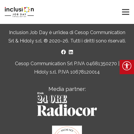
Privacy Policy
Cookie Policy
Iscriviti alla Newsletter di IJD Magazine
Inclusion Job Day è un’idea di
Cesop Communication
Srl
&
Hidoly s.r.l. ®
2020-26. Tutti i diritti sono riservati.
Cesop Communication Srl P.IVA 04681350270 |
Hidoly s.r.l. P.IVA 10678120014
Media partner: