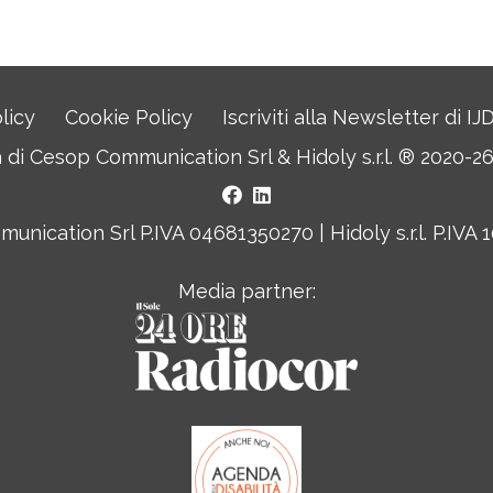
licy
Cookie Policy
Iscriviti alla Newsletter di I
a di
Cesop Communication Srl
&
Hidoly s.r.l. ®
2020-26. 
nication Srl P.IVA 04681350270 | Hidoly s.r.l. P.IVA
Media partner: