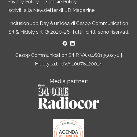
Privacy Policy
Cookie Policy
Iscriviti alla Newsletter di IJD Magazine
Inclusion Job Day è un’idea di
Cesop Communication
Srl
&
Hidoly s.r.l. ®
2020-26. Tutti i diritti sono riservati.
Cesop Communication Srl P.IVA 04681350270 |
Hidoly s.r.l. P.IVA 10678120014
Media partner: