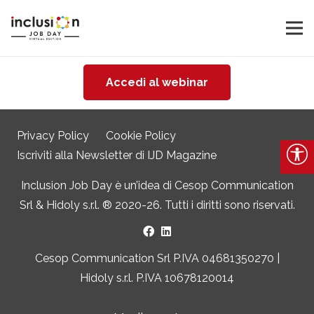
Accedi al webinar
Privacy Policy
Cookie Policy
Iscriviti alla Newsletter di IJD Magazine
Inclusion Job Day è un’idea di
Cesop Communication
Srl
&
Hidoly s.r.l. ®
2020-26. Tutti i diritti sono riservati.
Cesop Communication Srl P.IVA 04681350270 |
Hidoly s.r.l. P.IVA 10678120014