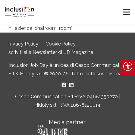
[hi_azienda_chatroom_room]
Privacy Policy
Cookie Policy
Iscriviti alla Newsletter di IJD Magazine
Inclusion Job Day è un’idea di
Cesop Communication
Srl
&
Hidoly s.r.l. ®
2020-26. Tutti i diritti sono riservati.
Cesop Communication Srl P.IVA 04681350270 |
Hidoly s.r.l. P.IVA 10678120014
Media partner: