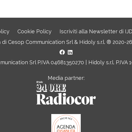
licy
Cookie Policy
Iscriviti alla Newsletter di I
a di
Cesop Communication Srl
&
Hidoly s.r.l. ®
2020-26. 
nication Srl P.IVA 04681350270 | Hidoly s.r.l. P.IVA
Media partner: