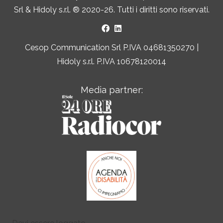
Srl
&
Hidoly s.r.l. ®
2020-26. Tutti i diritti sono riservati.
Cesop Communication Srl P.IVA 04681350270 |
Hidoly s.r.l. P.IVA 10678120014
Media partner: