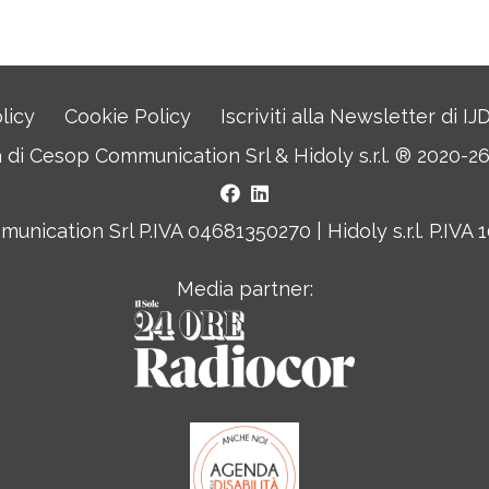
licy
Cookie Policy
Iscriviti alla Newsletter di I
a di
Cesop Communication Srl
&
Hidoly s.r.l. ®
2020-26. 
nication Srl P.IVA 04681350270 | Hidoly s.r.l. P.IVA
Media partner: